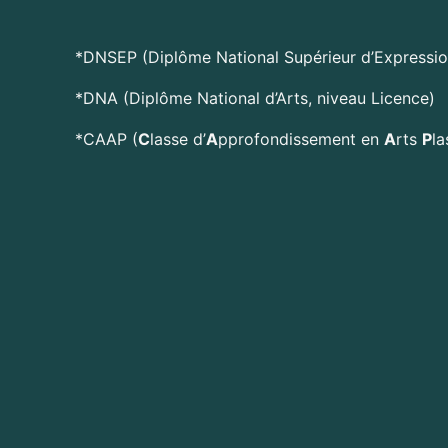
*DNSEP (Diplôme National Supérieur d’Expression
*DNA (Diplôme National d’Arts, niveau Licence)
*CAAP (
C
lasse d’
A
pprofondissement en
A
rts
P
la